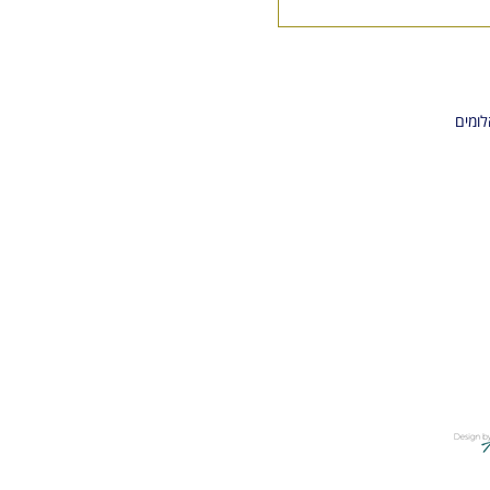
לאס וגאס JCK: הרגשה טובה
רצים
לומים