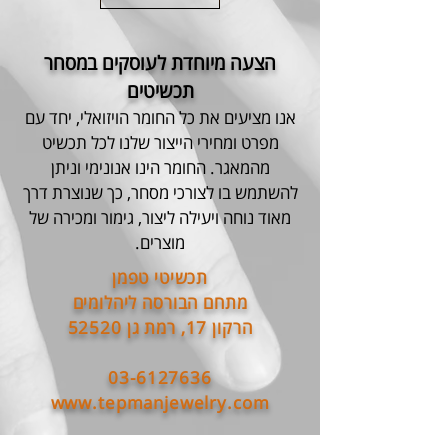
הצעה מיוחדת לעוסקים במסחר
תכשיטים
אנו מציעים את כל החומר הויזואלי, יחד עם
מפרט ומחירי הייצור שלנו לכל תכשיט
מהמאגר. החומר הינו אנונימי וניתן
להשתמש בו לצורכי מסחר, כך שנוצרת דרך
מאוד נוחה ויעילה ליצור, גימור ומכירה של
מוצרים.
תכשיטי טפמן
מתחם הבורסה ליהלומים
הרקון 17, רמת גן 52520
03-6127636
www.tepmanjewelry.com